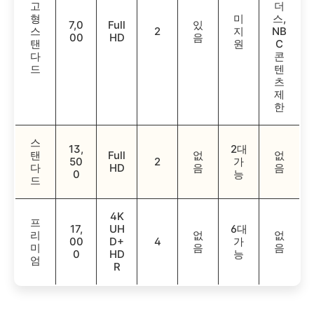
고
더
형
미
스,
7,0
Full
있
스
2
지
NB
00
HD
음
탠
원
C
다
콘
드
텐
츠
제
한
스
13,
2대
탠
Full
없
없
50
2
가
다
HD
음
음
0
능
드
4K
프
17,
UH
6대
리
없
없
00
D+
4
가
미
음
음
0
HD
능
엄
R