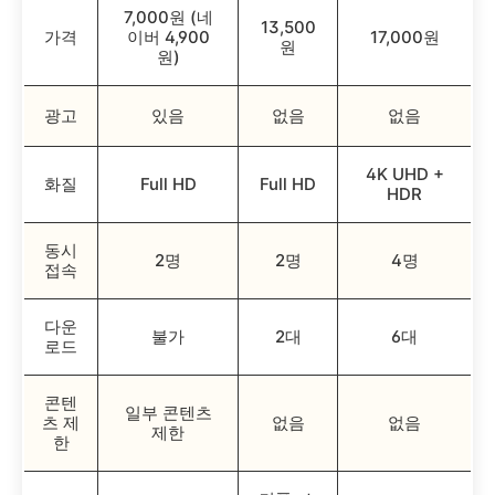
7,000원 (네
13,500
가격
이버 4,900
17,000원
원
원)
광고
있음
없음
없음
4K UHD +
화질
Full HD
Full HD
HDR
동시
2명
2명
4명
접속
다운
불가
2대
6대
로드
콘텐
일부 콘텐츠
츠 제
없음
없음
제한
한