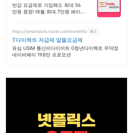
점 유심, 이심 즉시개통
반값 요금제로 가입해도 최대 56
만원 증정! 매월 최대 7만원 페이백
까지
https://smartstore.naver.com/koneinfo
광고
T다이렉트 자급제 알뜰요금제
유심 USIM 통신비다이어트 0청년다이렉트 무약정
네이버페이 19.8만 프로모션