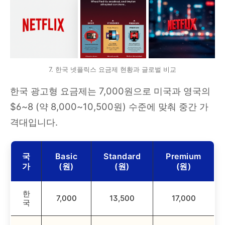
7. 한국 넷플릭스 요금제 현황과 글로벌 비교
한국 광고형 요금제는 7,000원으로 미국과 영국의
$6~8 (약 8,000~10,500원) 수준에 맞춰 중간 가
격대입니다.
국
Basic
Standard
Premium
가
(원)
(원)
(원)
한
7,000
13,500
17,000
국