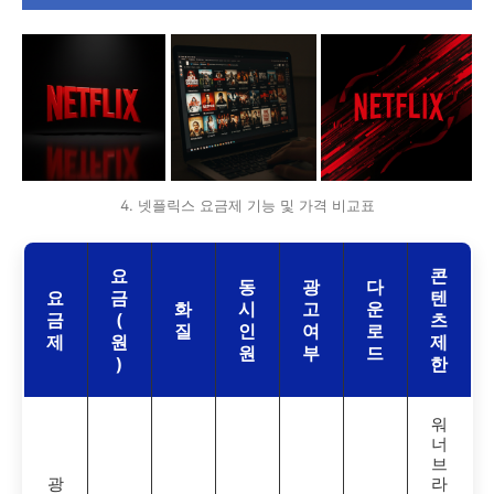
4. 넷플릭스 요금제 기능 및 가격 비교표
요
콘
동
광
다
요
금
텐
화
시
고
운
금
(
츠
질
인
여
로
제
원
제
원
부
드
)
한
워
너
브
광
라