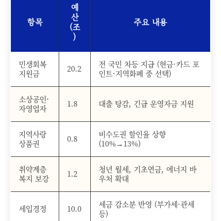
예
산
항목
주요 내용
(조
)
민생회복
전 국민 차등 지급 (현금·카드 포
20.2
지원금
인트·지역화폐 중 선택)
소상공인·
1.8
대출 탕감, 긴급 운영자금 지원
자영업자
지역사랑
비수도권 할인율 상향
0.8
상품권
(10%→13%)
취약계층
청년 월세, 기초연금, 에너지 바
1.2
복지 보강
우처 확대
세금 감소분 반영 (부가세·관세
세입경정
10.0
등)