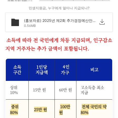
민생지원금, 누구에게 얼마나 지급되나?
(홍보자료) 2025년 제2회 추가경정예산안.pdf
0.56MB
소득에 따라 전 국민에게 차등 지급되며, 인구감소
지역 거주자는 추가 금액이 포함됩니다.
4인
소득
1인당
비고
구간
지급액
가구
상위
고소득층 최소
15만 원
60만 원
10%
지급
중위
100만
전체 국민의 약
25만 원
80%
원
80%