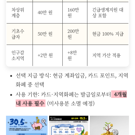
차상위
160만
긴급생계지원 대
40만 원
계층
원
상 포함
기초수
200만
50만 원
현금 100% 지급
급자
원
인구감
+8만
+2만 원
지역 가산 적용
소지역
원
선택 지급 방식: 현금 계좌입금, 카드 포인트, 지역
화폐 중 선택
사용 기한: 카드·지역화폐는 발급일로부터
4개월
내 사용 필수
(미사용분 소멸 예정)